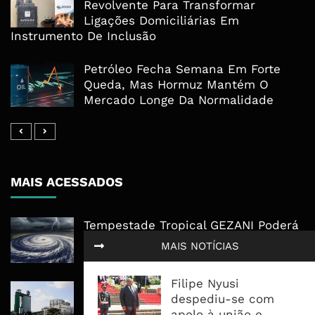
Revolvente Para Transformar
Ligações Domiciliárias Em
Instrumento De Inclusão
Petróleo Fecha Semana Em Forte
Queda, Mas Hormuz Mantém O
Mercado Longe Da Normalidade
MAIS ACESSADOS
Tempestade Tropical GEZANI Poderá
Afectar Mais De Um Milhão De
MAIS NOTÍCIAS
Pessoas No Centro E Sul ...
Filipe Nyusi
Governo admite nova operadora
despediu-se com
para a Mozal após suspensão das
apelo à união e