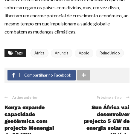
sobrecarregam os países com dívidas, mas, em vez disso,
libertam um enorme potencial de crescimento económico, ao
mesmo tempo em que impulsionam a saúde global e
combatem as mudanças climáticas.
Tags
África
Anuncia
Apoio
ReinoUnido
Compartilhar no Facebook
Artigo anterior
Próximo artigo
Kenya expande
Sun África vai
capacidade
desenvolver
geotérmica com
projecto 5 GW de
projecto Menengai
energia solar na