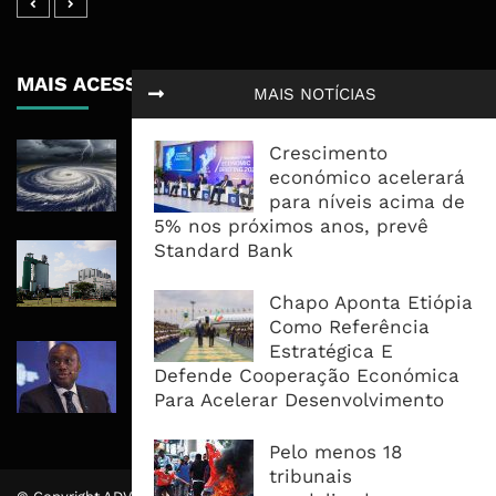
MAIS ACESSADOS
MAIS NOTÍCIAS
Tempestade Tropical GEZANI Poderá
Crescimento
Afectar Mais De Um Milhão De
económico acelerará
Pessoas No Centro E Sul ...
para níveis acima de
5% nos próximos anos, prevê
Standard Bank
Governo admite nova operadora
para a Mozal após suspensão das
operações
Chapo Aponta Etiópia
Como Referência
Estratégica E
CEO do Standard Bank pede ao
Defende Cooperação Económica
Governo que “saia do caminho” e
Para Acelerar Desenvolvimento
facilite os negócios
Pelo menos 18
tribunais