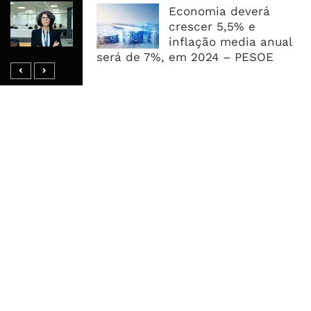
Banco De Desenvolvimento Pode
Economia deverá
Mobilizar Capital, Mas Governação
crescer 5,5% e
Define O Resultado
inflação media anual
será de 7%, em 2024 – PESOE
MAIS ACESSADOS
Tempestade Tropical GEZANI Poderá
Afectar Mais De Um Milhão De
Pessoas No Centro E Sul ...
Governo admite nova operadora
para a Mozal após suspensão das
operações
CEO do Standard Bank pede ao
Governo que “saia do caminho” e