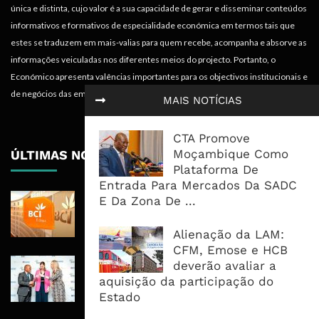
única e distinta, cujo valor é a sua capacidade de gerar e disseminar conteúdos
informativos e formativos de especialidade económica em termos tais que
estes se traduzem em mais-valias para quem recebe, acompanha e absorve as
informações veiculadas nos diferentes meios do projecto. Portanto, o
Económico apresenta valências importantes para os objectivos institucionais e
de negócios das empresas.
MAIS NOTÍCIAS
CTA Promove
Moçambique Como
ÚLTIMAS NOTÍCIAS
Plataforma De
Entrada Para Mercados Da SADC
BCI Lucra 3,34 Mil Milhões De
E Da Zona De ...
Meticais, Mas Crédito A Clientes
Recua 5,5%
Alienação da LAM:
CFM, Emose e HCB
RAIZ Arranca Com 4 Milhões De
deverão avaliar a
Libras Para Criar Novas Soluções De
aquisição da participação do
Financiamento Às PME
Estado