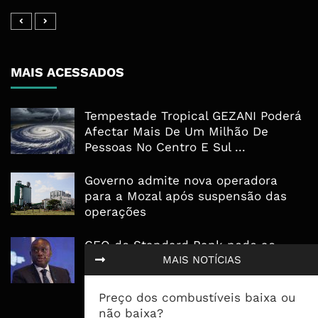
MAIS ACESSADOS
Tempestade Tropical GEZANI Poderá
Afectar Mais De Um Milhão De
Pessoas No Centro E Sul ...
Governo admite nova operadora
para a Mozal após suspensão das
operações
CEO do Standard Bank pede ao
MAIS NOTÍCIAS
Governo que “saia do caminho” e
facilite os negócios
Preço dos combustíveis baixa ou
não baixa?