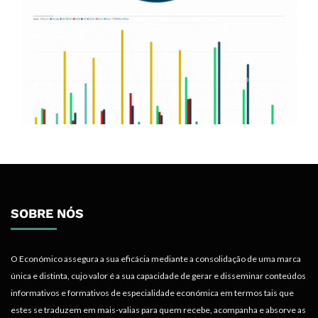
SOBRE NÓS
O Económico assegura a sua eficácia mediante a consolidação de uma marca
única e distinta, cujo valor é a sua capacidade de gerar e disseminar conteúdos
informativos e formativos de especialidade económica em termos tais que
estes se traduzem em mais-valias para quem recebe, acompanha e absorve as