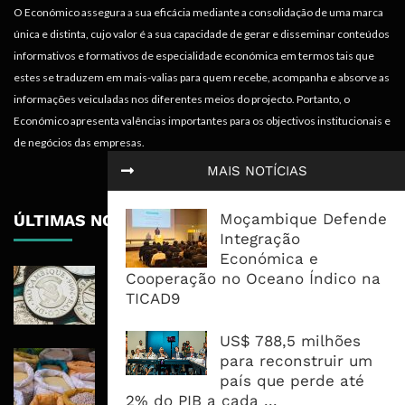
O Económico assegura a sua eficácia mediante a consolidação de uma marca
única e distinta, cujo valor é a sua capacidade de gerar e disseminar conteúdos
informativos e formativos de especialidade económica em termos tais que
estes se traduzem em mais-valias para quem recebe, acompanha e absorve as
informações veiculadas nos diferentes meios do projecto. Portanto, o
Económico apresenta valências importantes para os objectivos institucionais e
de negócios das empresas.
MAIS NOTÍCIAS
Moçambique Defende
ÚLTIMAS NOTÍCIAS
Integração
Económica e
Economia Moçambicana Procura
Cooperação no Oceano Índico na
Recuperar em 2026, Mas Crédito,
TICAD9
Dívida e Divisas Limitam Aceleração
US$ 788,5 milhões
Commodities Agrícolas Entram Numa
para reconstruir um
Nova Fase de Risco Após Meses de
país que perde até
Oferta Confortável
2% do PIB a cada ...