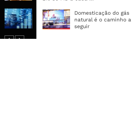
Dívida Pública Sobe Para 75,2% do
Domesticação do gás
PIB e Pressão Desloca-se Para o
natural é o caminho a
Endividamento Interno
seguir
MAIS ACESSADOS
Tempestade Tropical GEZANI Poderá
Afectar Mais De Um Milhão De
Pessoas No Centro E Sul ...
Governo admite nova operadora
para a Mozal após suspensão das
operações
CEO do Standard Bank pede ao