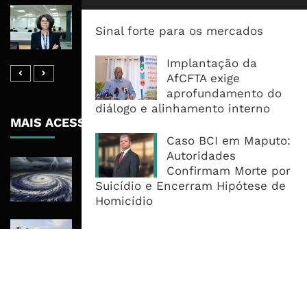
Banco De Desenvolvimento Pode
Mobilizar Capital, Mas Governação
Sinal forte para os mercados
Define O Resultado
Implantação da
AfCFTA exige
aprofundamento do
diálogo e alinhamento interno
MAIS ACESSADOS
Caso BCI em Maputo:
Autoridades
Tempestade Tropical GEZANI Poderá
Confirmam Morte por
Afectar Mais De Um Milhão De
Suicídio e Encerram Hipótese de
Pessoas No Centro E Sul ...
Homicídio
Governo admite nova operadora
para a Mozal após suspensão das
operações
CEO do Standard Bank pede ao
Governo que “saia do caminho” e