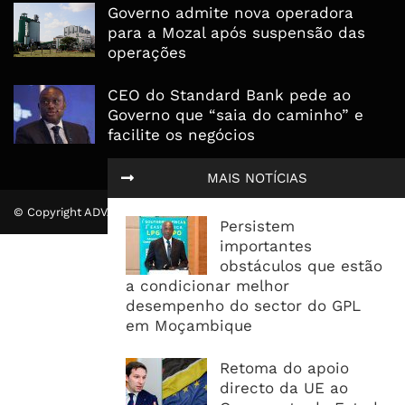
Governo admite nova operadora
para a Mozal após suspensão das
operações
CEO do Standard Bank pede ao
Governo que “saia do caminho” e
facilite os negócios
MAIS NOTÍCIAS
© Copyright ADVALUE. Todos Direitos Reservados.
Persistem
importantes
obstáculos que estão
a condicionar melhor
desempenho do sector do GPL
em Moçambique
Retoma do apoio
directo da UE ao