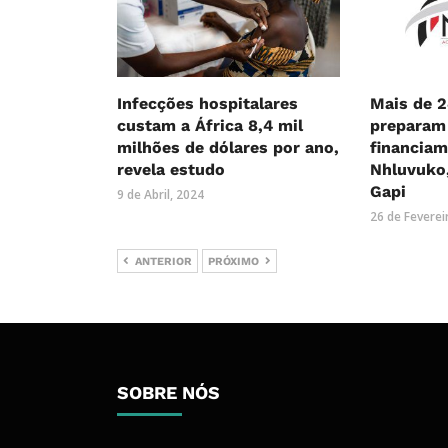
Infecções hospitalares
Mais de 2
custam a África 8,4 mil
preparam
milhões de dólares por ano,
financiam
revela estudo
Nhluvuko,
Gapi
9 de Abril, 2024
26 de Feverei
ANTERIOR
PRÓXIMO
SOBRE NÓS