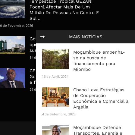
Tempestade Tropical GEZANI
Poderá Afectar Mais De Um
Milhão De Pessoas No Centro E
Sul ...
0 de Fevereiro, 2026
MAIS NOTÍCIAS
Governo admite nova
operadora para a Mozal após
suspensão das operações
Moçambique empenha-
14 de Março, 2026
se na busca de
financiamento para
Miombo
CEO do Standard Bank pede ao
Governo que “saia do caminho”
16 de Abril, 2024
e facilite os negócios
29 de Janeiro, 2025
Chapo Leva Estratégias
de Cooperação
Económica e Comercial à
Argélia
4 de Setembro, 2025
Moçambique Defende
Transportes, Energia e