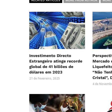
RELATED ARTICLES
MORE FROM AUTHOR
MORE
Investimento Directo
Perspecti
Estrangeiro atinge recorde
Mercado 
global de 41 biliões de
Liquefeit
dólares em 2023
“Não Ten
Cristal”, 
21 de Fevereiro, 2025
4 de Novembr