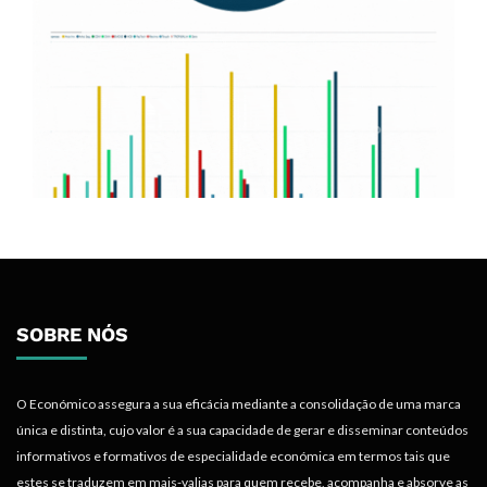
SOBRE NÓS
O Económico assegura a sua eficácia mediante a consolidação de uma marca
única e distinta, cujo valor é a sua capacidade de gerar e disseminar conteúdos
informativos e formativos de especialidade económica em termos tais que
estes se traduzem em mais-valias para quem recebe, acompanha e absorve as