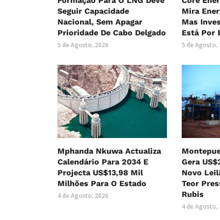
Formação Para O LNG Deve
Core Ene
Seguir Capacidade
Mira Ene
Nacional, Sem Apagar
Mas Inve
Prioridade De Cabo Delgado
Está Por 
5 de Agosto, 2026
5 de Agosto,
Mphanda Nkuwa Actualiza
Montepue
Calendário Para 2034 E
Gera US$
Projecta US$13,98 Mil
Novo Lei
Milhões Para O Estado
Teor Pres
Rubis
4 de Agosto, 2026
4 de Agosto,