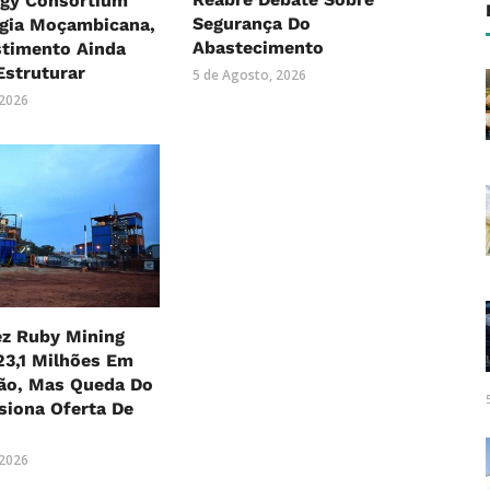
rgy Consortium
Segurança Do
rgia Moçambicana,
Abastecimento
stimento Ainda
Estruturar
5 de Agosto, 2026
 2026
z Ruby Mining
23,1 Milhões Em
lão, Mas Queda Do
siona Oferta De
 2026