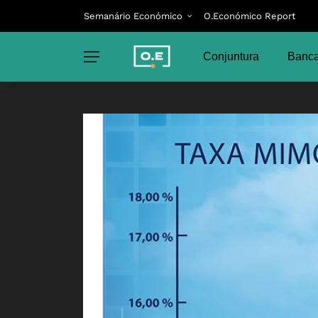
Semanário Económico
O.Económico Report
Conjuntura
Banca