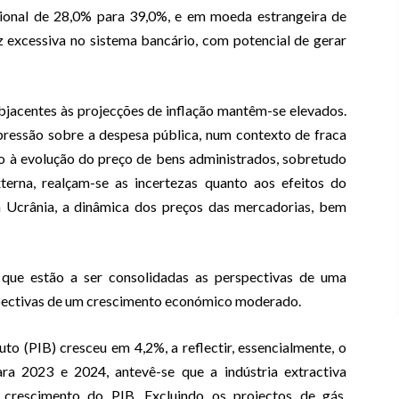
ional de 28,0% para 39,0%, e em moeda estrangeira de
z excessiva no sistema bancário, com potencial de gerar
bjacentes às projecções de inflação mantêm-se elevados.
 pressão sobre a despesa pública, num contexto de fraca
to à evolução do preço de bens administrados, sobretudo
terna, realçam-se as incertezas quanto aos efeitos do
a Ucrânia, a dinâmica dos preços das mercadorias, bem
ue estão a ser consolidadas as perspectivas de uma
rspectivas de um crescimento económico moderado.
to (PIB) cresceu em 4,2%, a reflectir, essencialmente, o
ra 2023 e 2024, antevê-se que a indústria extractiva
 crescimento do PIB. Excluindo os projectos de gás,