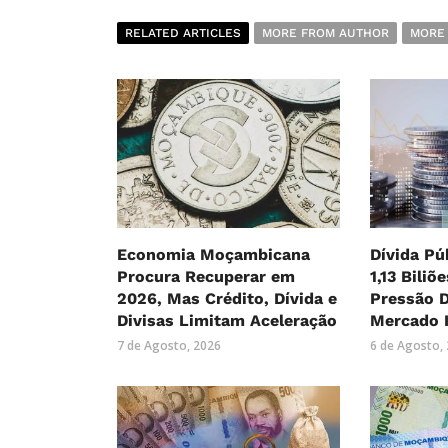
RELATED ARTICLES
MORE FROM AUTHOR
MORE
Economia Moçambicana
Dívida Pú
Procura Recuperar em
1,13 Biliõ
2026, Mas Crédito, Dívida e
Pressão 
Divisas Limitam Aceleração
Mercado 
7 de Agosto, 2026
6 de Agosto,