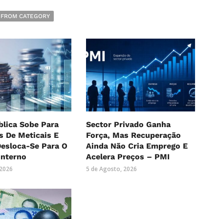
 FROM CATEGORY
blica Sobe Para
Sector Privado Ganha
es De Meticais E
Força, Mas Recuperação
Desloca-Se Para O
Ainda Não Cria Emprego E
Interno
Acelera Preços – PMI
 2026
5 de Agosto, 2026