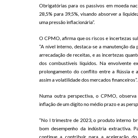
Obrigatórias para os passivos em moeda nac
28,5% para 39,5%, visando absorver a liquide
uma pressão inflacionária”.
O CPMO, afirma que os riscos e incertezas su
“A nível interno, destaca-se a manutenção da
arrecadação de receitas, e as incertezas quan
dos combustíveis líquidos. Na envolvente ex
prolongamento do conflito entre a Rússia e 
assim a volatilidade dos mercados financeiros”.
Numa outra perspectiva, o CPMO, observa q
inflação de um dígito no médio prazo e as pe
“No I trimestre de 2023, o produto interno bru
bom desempenho da indústria extractiva. Pa
continue a contribuir para a aceleração do