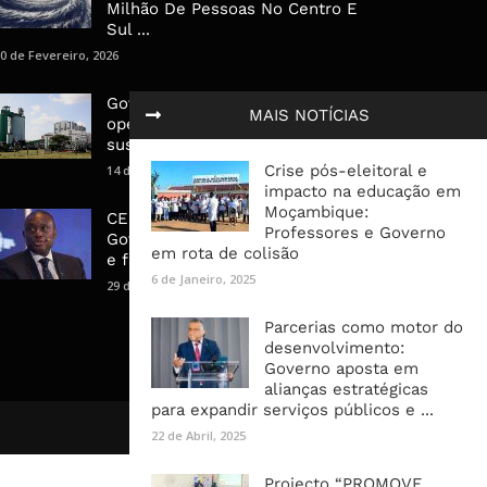
Milhão De Pessoas No Centro E
Sul ...
0 de Fevereiro, 2026
Governo admite nova
MAIS NOTÍCIAS
operadora para a Mozal após
suspensão das operações
Crise pós-eleitoral e
14 de Março, 2026
impacto na educação em
Moçambique:
CEO do Standard Bank pede ao
Professores e Governo
Governo que “saia do caminho”
em rota de colisão
e facilite os negócios
6 de Janeiro, 2025
29 de Janeiro, 2025
Parcerias como motor do
desenvolvimento:
Governo aposta em
alianças estratégicas
para expandir serviços públicos e ...
22 de Abril, 2025
Projecto “PROMOVE