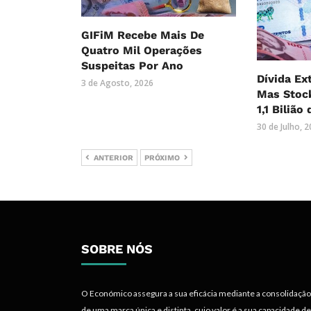
GIFiM Recebe Mais De
Quatro Mil Operações
Suspeitas Por Ano
Dívida Ex
3 de Agosto, 2026
Mas Stock
1,1 Bilião
30 de Julho, 
ANTERIOR
PRÓXIMO
SOBRE NÓS
O Económico assegura a sua eficácia mediante a consolidação
de uma marca única e distinta, cujo valor é a sua capacidade de