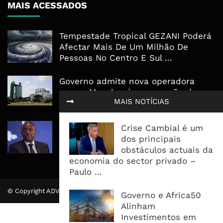
MAIS ACESSADOS
Tempestade Tropical GEZANI Poderá
Afectar Mais De Um Milhão De
Pessoas No Centro E Sul ...
Governo admite nova operadora
para a Mozal após suspensão das
MAIS NOTÍCIAS
operações
CEO do Standard Bank pede ao
Crise Cambial é um
Governo que “saia do caminho” e
dos principais
facilite os negócios
obstáculos actuais da
economia do sector privado –
Paulo ...
© Copyright ADVALUE. Todos Direitos Reservados.
Governo e Africa50
Alinham
Investimentos em