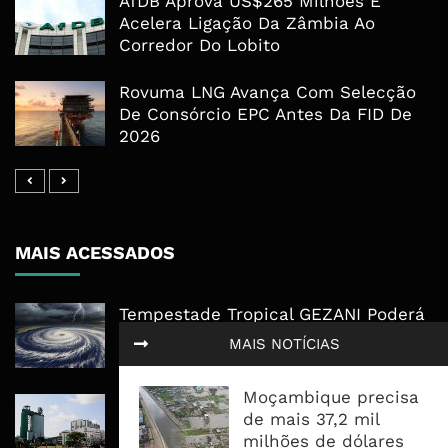
AfDB Aprova US$265 Milhões E
Acelera Ligação Da Zâmbia Ao
Corredor Do Lobito
Rovuma LNG Avança Com Selecção
De Consórcio EPC Antes Da FID De
2026
MAIS ACESSADOS
Tempestade Tropical GEZANI Poderá
Afectar Mais De Um Milhão De
MAIS NOTÍCIAS
Pessoas No Centro E Sul ...
Moçambique precisa
Governo admite nova operadora
de mais 37,2 mil
para a Mozal após suspensão das
milhões de dólares