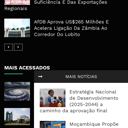
Suficiência E Das Exportações
Regionais
AfDB Aprova US$265 Milhões E
Acelera Ligação Da Zâmbia Ao
Corredor Do Lobito
MAIS ACESSADOS
MAIS NOTÍCIAS
Tempestade Tropical GEZANI Poderá
Afectar Mais De Um Milhão De
Estratégia Nacional
Pessoas No Centro E Sul ...
de Desenvolvimento
(2025-2044) a
caminho da aprovação final
Governo admite nova operadora
para a Mozal após suspensão das
operações
Moçambique Propõe