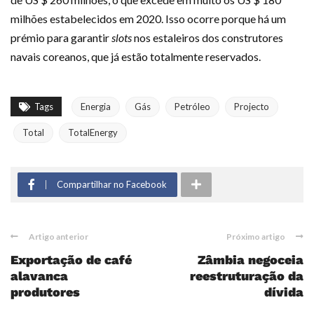
milhões estabelecidos em 2020. Isso ocorre porque há um
prémio para garantir
slots
nos estaleiros dos construtores
navais coreanos, que já estão totalmente reservados.
Tags
Energia
Gás
Petróleo
Projecto
Total
TotalEnergy
Compartilhar no Facebook
Artigo anterior
Próximo artigo
Exportação de café
Zâmbia negoceia
alavanca
reestruturação da
produtores
dívida