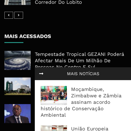
Corredor Do Lobito
MAIS ACESSADOS
Tempestade Tropical GEZANI Poderá
Afectar Mais De Um Milhão De
Pessoas No Centro E Sul ...
MAIS NOTÍCIAS
Governo admite nova operadora
para a Mozal após suspensão das
Moçambique,
operações
Zimbabwe e Zâmbia
assinam acordo
CEO do Standard Bank pede ao
histórico de Conservação
Governo que “saia do caminho” e
Ambiental
facilite os negócios
União Europeia