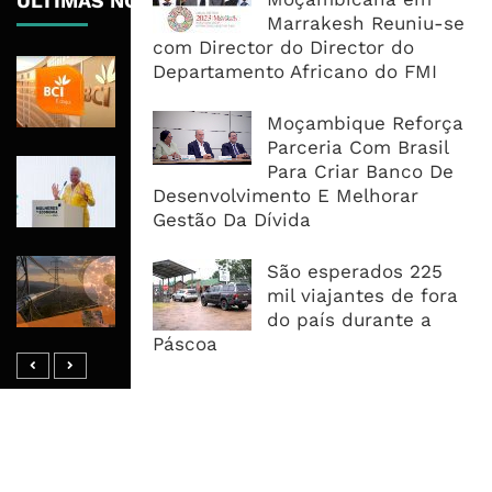
ÚLTIMAS NOTÍCIAS
Marrakesh Reuniu-se
com Director do Director do
BCI Lucra 3,34 Mil Milhões De
Departamento Africano do FMI
Meticais, Mas Crédito A Clientes
Recua 5,5%
Moçambique Reforça
Parceria Com Brasil
Regulamentação Pode Corrigir
Para Criar Banco De
Omissão De Género Na Lei De
Desenvolvimento E Melhorar
Conteúdo Local
Gestão Da Dívida
Fundo África-Ásia Canaliza 82,8
São esperados 225
Milhões De Dólares Para Torres E
mil viajantes de fora
Fibra Óptica Em África
do país durante a
Páscoa
MAIS ACESSADOS