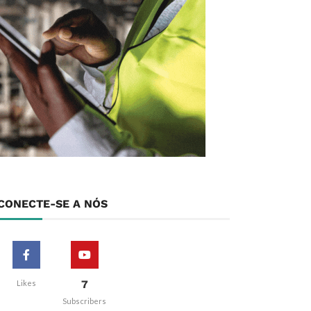
CONECTE-SE A NÓS
7
Likes
Subscribers