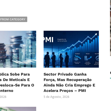
 FROM CATEGORY
blica Sobe Para
Sector Privado Ganha
es De Meticais E
Força, Mas Recuperação
Desloca-Se Para O
Ainda Não Cria Emprego E
Interno
Acelera Preços – PMI
 2026
5 de Agosto, 2026