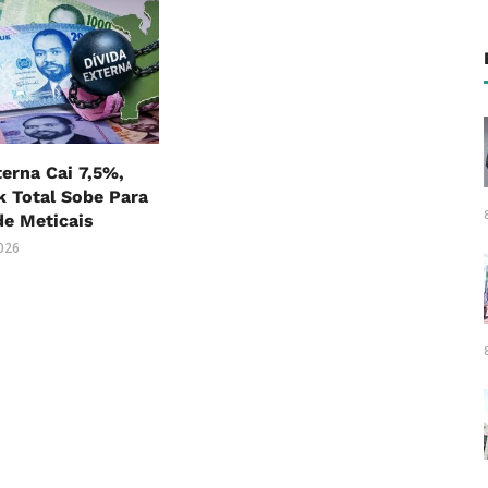
terna Cai 7,5%,
 Total Sobe Para
 de Meticais
2026