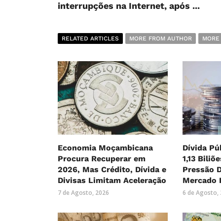
interrupções na Internet, após ...
RELATED ARTICLES
MORE FROM AUTHOR
MORE
Economia Moçambicana
Dívida Pú
Procura Recuperar em
1,13 Biliõ
2026, Mas Crédito, Dívida e
Pressão 
Divisas Limitam Aceleração
Mercado 
7 de Agosto, 2026
6 de Agosto,