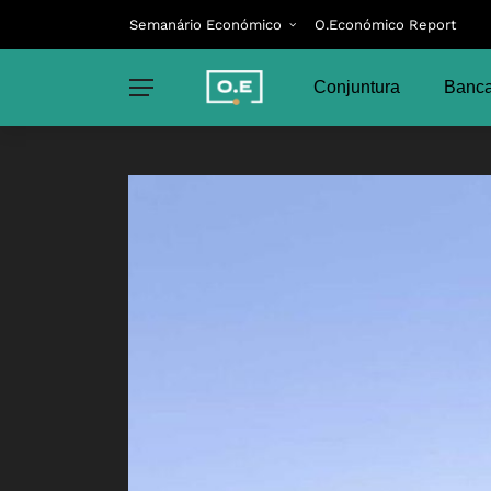
Semanário Económico
O.Económico Report
Conjuntura
Banca