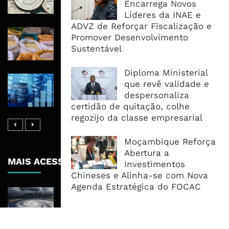
Encarrega Novos
Dívida e Divisas Limitam Aceleração
Líderes da INAE e
ADVZ de Reforçar Fiscalização e
Commodities Agrícolas Entram Numa
Promover Desenvolvimento
Nova Fase de Risco Após Meses de
Sustentável
Oferta Confortável
Diploma Ministerial
Dívida Pública Sobe Para 75,2% do
que revê validade e
PIB e Pressão Desloca-se Para o
despersonaliza
Endividamento Interno
certidão de quitação, colhe
regozijo da classe empresarial
Moçambique Reforça
Abertura a
MAIS ACESSADOS
Investimentos
Chineses e Alinha-se com Nova
Agenda Estratégica do FOCAC
Tempestade Tropical GEZANI Poderá
Afectar Mais De Um Milhão De
Pessoas No Centro E Sul ...