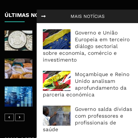
ÚLTIMAS NOTÍCIAS
MAIS NOTÍCIAS
Governo e União
Economia Moçambicana Procura
Europeia em terceiro
Recuperar em 2026, Mas Crédito,
diálogo sectorial
Dívida e Divisas Limitam Aceleração
sobre economia, comércio e
investimento
Commodities Agrícolas Entram Numa
Nova Fase de Risco Após Meses de
Moçambique e Reino
Oferta Confortável
Unido analisam
aprofundamento da
Dívida Pública Sobe Para 75,2% do
parceria económica
PIB e Pressão Desloca-se Para o
Endividamento Interno
Governo salda dívidas
com professores e
profissionais de
saúde