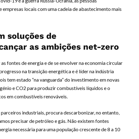
ovid-19 e a guerra Rússia-Ucrânia, as pessoas
e empresas locais com uma cadeia de abastecimento mais
m soluções de
cançar as ambições net-zero
 as fontes de energia e de se envolver na economia circular
progresso na transição energética e é líder na indústria
 pois tem estado “na vanguarda” do investimento em novas
rogénio e CO2 para produzir combustíveis líquidos e o
cos em combustíveis renováveis.
arceiros industriais, procura descarbonizar, no entanto,
mos precisar de petróleo e gás. Não existem fontes
energia necessária para uma população crescente de 8 a 10