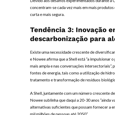
Devido aos desafios experimentados durante a C
concentram-se cada vez mais em mais produtos 
curta e mais segura.
Tendência 3: Inovação e
descarbonização para al
Existe uma necessidade crescente de diversificar
e Nowee afirma que a Shell está “a impulsionar o 
mais ampla e nas conversações intersectoriais”,
fontes de energia, tais como a utilização de hid
tratamento e transformação de resíduos biológi
A Shell, juntamente com um número crescente de p
Nowee sublinha que daqui a 20-30 anos “ainda va
alternativas suficientes que possam fornecer a 
mil milhões de pessoas até 2050”.