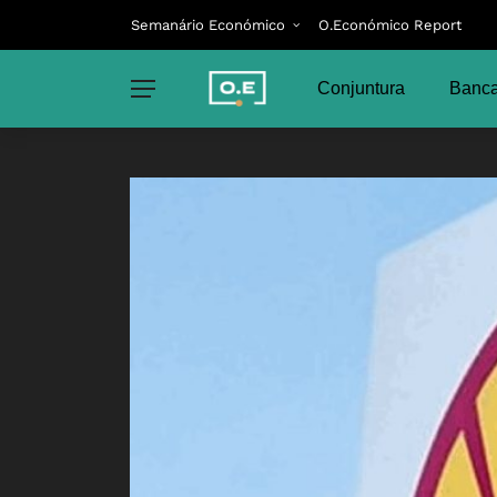
Semanário Económico
O.Económico Report
Conjuntura
Banca