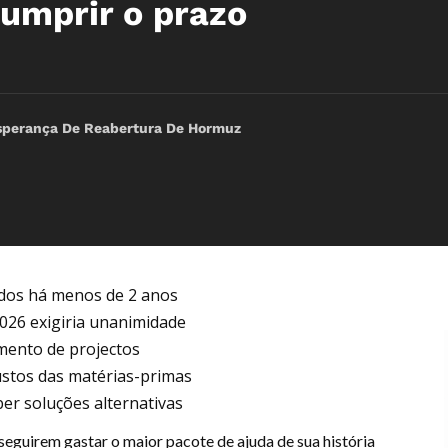
cumprir o prazo
sperança De Reabertura De Hormuz
ados há menos de 2 anos
026 exigiria unanimidade
amento de projectos
ustos das matérias-primas
er soluções alternativas
eguirem gastar o maior pacote de ajuda de sua história