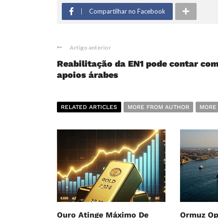
Compartilhar no Facebook
Artigo anterior
Reabilitação da EN1 pode contar co
apoios árabes
RELATED ARTICLES
MORE FROM AUTHOR
MORE
Ouro Atinge Máximo De
Ormuz Op