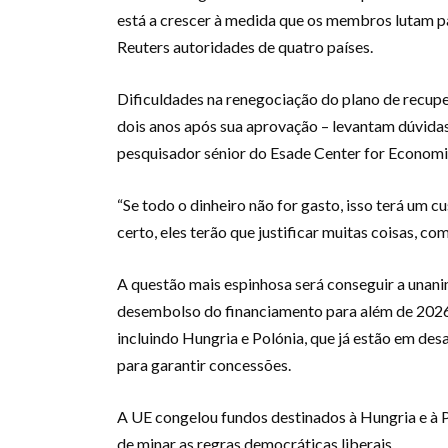
está a crescer à medida que os membros lutam p
Reuters autoridades de quatro países.
Dificuldades na renegociação do plano de recup
dois anos após sua aprovação – levantam dúvida
pesquisador sénior do Esade Center for Economi
“Se todo o dinheiro não for gasto, isso terá um c
certo, eles terão que justificar muitas coisas, co
A questão mais espinhosa será conseguir a unan
desembolso do financiamento para além de 2026,
incluindo Hungria e Polónia, que já estão em d
para garantir concessões.
A UE congelou fundos destinados à Hungria e à P
de minar as regras democráticas liberais.