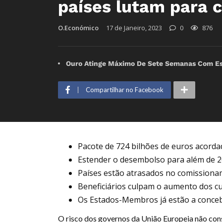
países lutam para 
O.Económico
17 de Janeiro, 2023
0
876
Ouro Atinge Máximo De Sete Semanas Com E
Compartilhar no Facebook
Pacote de 724 bilhões de euros acord
Estender o desembolso para além de 2
Países estão atrasados ​​no comission
Beneficiários culpam o aumento dos c
Os Estados-Membros já estão a conceb
O risco dos governos da União Europeia não cons