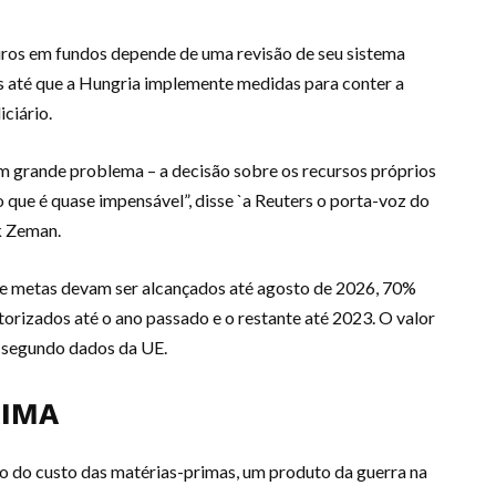
uros em fundos depende de uma revisão de seu sistema
uros até que a Hungria implemente medidas para conter a
ciário.
m grande problema – a decisão sobre os recursos próprios
o que é quase impensável”, disse `a Reuters o porta-voz do
k Zeman.
 e metas devam ser alcançados até agosto de 2026, 70%
orizados até o ano passado e o restante até 2023. O valor
 segundo dados da UE.
RIMA
o do custo das matérias-primas, um produto da guerra na