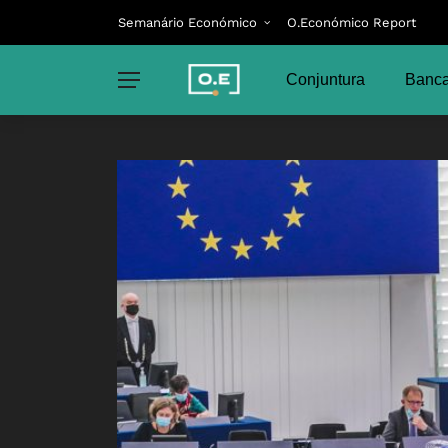
Semanário Económico
O.Económico Report
Conjuntura
Banca