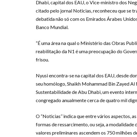
Dhabi, capital dos EAU, o Vice-ministro dos Ne
citado pelo jornal Noticias, reconheceu que se 
debatida não só com os Emirados Árabes Unido
Banco Mundial.
“É uma área na qual o Ministério das Obras Publi
reabilitação da N1 é uma preocupação do Govern
frisou.
Nyusi encontra-se na capital dos EAU, desde dom
seu homólogo, Shaikh Mohammad Bin Zayed Al N
Sustentabilidade de Abu Dhabi, um evento intern
congregado anualmente cerca de quatro mil dign
O “Noticias’’ indica que entre vários aspectos, a
formas de ressarcimento, ou seja, a modalidade de
valores preliminares ascendem os 750 milhões d