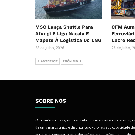
MSC Lança Shuttle Para
CFM Aume
Afungi E Liga Nacala E
Ferroviár
Maputo À Logística Do LNG
Lucro Re
28 de Julho, 2026
28 de Julho, 
ANTERIOR
PRÓXIMO
SOBRE NÓS
O Económico assegura a sua eficácia mediante a consolidação
de uma marca única e distinta, cujo valor é a sua capacidade de
gerar e disseminar conteúdos informativos e formativos de