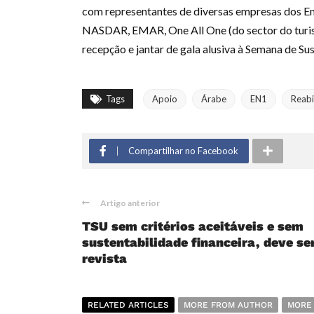
com representantes de diversas empresas dos Em
NASDAR, EMAR, One All One (do sector do turis
recepção e jantar de gala alusiva à Semana de Su
Tags
Apoio
Árabe
EN1
Reabi
Compartilhar no Facebook
Artigo anterior
TSU sem critérios aceitáveis e sem
sustentabilidade financeira, deve se
revista
RELATED ARTICLES
MORE FROM AUTHOR
MORE