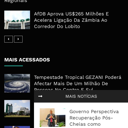
Regionais
AfDB Aprova US$265 Milhões E
Acelera Ligação Da Zâmbia Ao
Corredor Do Lobito
MAIS ACESSADOS
Tempestade Tropical GEZANI Poderá
Afectar Mais De Um Milhão De
Pessoas No Centro E Sul ...
MAIS NOTÍCIAS
Governo admite nova operadora
para a Mozal após suspensão das
Governo Perspectiva
operações
Recuperação Pós-
Cheias como