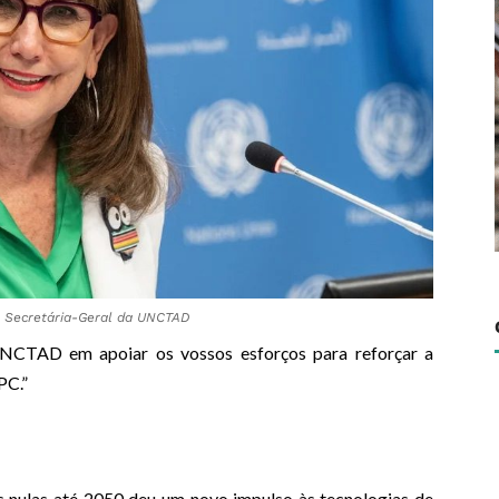
 Secretária-Geral da UNCTAD
NCTAD em apoiar os vossos esforços para reforçar a
PC.”
as nulas até 2050 deu um novo impulso às tecnologias de