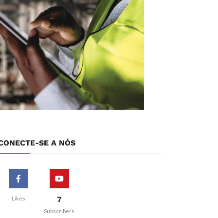
CONECTE-SE A NÓS
7
Likes
Subscribers