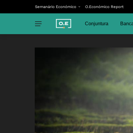
Semanário Económico
O.Económico Report
Conjuntura
Banca