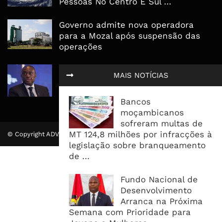
Pessoas No Centro E Sul ...
Governo admite nova operadora
para a Mozal após suspensão das
operações
CEO do Standard Bank pede ao
MAIS NOTÍCIAS
Governo que “saia do caminho” e
facilite os negócios
Bancos
moçambicanos
sofreram multas de
MT 124,8 milhões por infracções à
© Copyright ADVALUE. Todos Direitos Reservados.
legislação sobre branqueamento
de ...
Fundo Nacional de
Desenvolvimento
Arranca na Próxima
Semana com Prioridade para