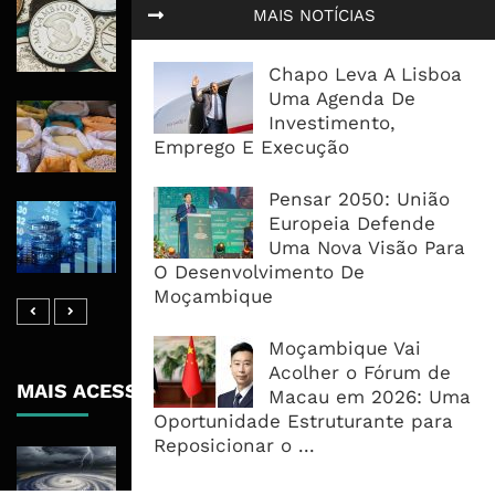
Economia Moçambicana Procura
MAIS NOTÍCIAS
Recuperar em 2026, Mas Crédito,
Dívida e Divisas Limitam Aceleração
Chapo Leva A Lisboa
Uma Agenda De
Commodities Agrícolas Entram Numa
Investimento,
Nova Fase de Risco Após Meses de
Emprego E Execução
Oferta Confortável
Pensar 2050: União
Dívida Pública Sobe Para 75,2% do
Europeia Defende
PIB e Pressão Desloca-se Para o
Uma Nova Visão Para
Endividamento Interno
O Desenvolvimento De
Moçambique
Moçambique Vai
Acolher o Fórum de
MAIS ACESSADOS
Macau em 2026: Uma
Oportunidade Estruturante para
Reposicionar o ...
Tempestade Tropical GEZANI Poderá
Afectar Mais De Um Milhão De