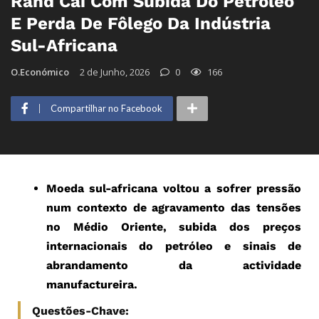
Rand Cai Com Subida Do Petróleo
E Perda De Fôlego Da Indústria
Sul-Africana
O.Económico
2 de Junho, 2026
0
166
Compartilhar no Facebook
Moeda sul-africana voltou a sofrer pressão
num contexto de agravamento das tensões
no Médio Oriente, subida dos preços
internacionais do petróleo e sinais de
abrandamento da actividade
manufactureira.
Questões-Chave: