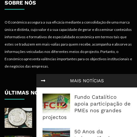
SOBRE NÓS
O Económico assegura a sua eficácia mediante a consolidação de uma marca
única e distinta, cujo valor é a sua capacidade de gerar e disseminar conteúdos
informativos e formativos de especialidade económica em termos tais que
estes se traduzem em mais-valias para quem recebe, acompanha e absorve as
informações veiculadas nos diferentes meios do projecto. Portanto, o
Económico apresenta valências importantes para os objectivos institucionais e
de negócios das empresas.
MAIS NOTÍCIAS
ÚLTIMAS NOTÍCIAS
Fundo Catalítico
apoia participação de
PMEs nos grandes
Economia Moçambicana Procura
projectos
Recuperar em 2026, Mas Crédito,
Dívida e Divisas Limitam Aceleração
50 Anos da