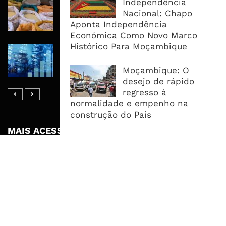
Independência
Commodities Agrícolas Entram Numa
Nacional: Chapo
Nova Fase de Risco Após Meses de
Aponta Independência
Oferta Confortável
Económica Como Novo Marco
Histórico Para Moçambique
Dívida Pública Sobe Para 75,2% do
PIB e Pressão Desloca-se Para o
Moçambique: O
Endividamento Interno
desejo de rápido
regresso à
normalidade e empenho na
construção do País
MAIS ACESSADOS
Tempestade Tropical GEZANI Poderá
Afectar Mais De Um Milhão De
Pessoas No Centro E Sul ...
Governo admite nova operadora
para a Mozal após suspensão das