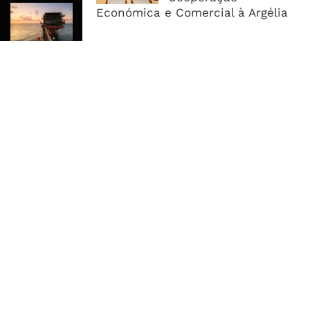
Rovuma LNG Avança Com Selecção
Económica e Comercial à Argélia
De Consórcio EPC Antes Da FID De
2026
MAIS ACESSADOS
Tempestade Tropical GEZANI Poderá
Afectar Mais De Um Milhão De
Pessoas No Centro E Sul ...
Governo admite nova operadora
para a Mozal após suspensão das
operações
CEO do Standard Bank pede ao
Governo que “saia do caminho” e