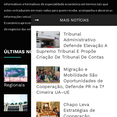
informativos e formativos de especialidade económica em termos tais que
estes se traduzem em mais-valias para quem recebe, acompanha e absorve as
informações veiculadas nos diferentes meios do projecto. Portanto, o
MAIS NOTÍCIAS
Económico apresenta valências importantes para os objectivos institucionais e
de negócios das empresas.
Tribunal
Administrativo
Defende Elevação A
Supremo Tribunal E Propõe
ÚLTIMAS NOTÍCIAS
Criação De Tribunal De Contas
Nova Capacidade Cimenteira Coloca
Migração e
Moçambique No Caminho Da Auto-
Mobilidade São
Suficiência E Das Exportações
Oportunidades de
Regionais
Cooperação, Defende PR na 7.ª
Cimeira UA–UE
AfDB Aprova US$265 Milhões E
Acelera Ligação Da Zâmbia Ao
Chapo Leva
Corredor Do Lobito
Estratégias de
Cooperação