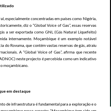
tilizado
ral, especialmente concentradas em países como Nigéria,
toricamente, diz o “Global Voice of Gas”, essas reservas
 gás a ser exportada como GNL (Gás Natural Liquefeito)
umida internamente. Moçambique é um exemplo notável
cia do Rovuma, que contém vastas reservas de gás, atraiu
rnacionais. A “Global Voice of Gas”, afirma que recente
(ADNOC) neste projecto é percebida como um indicativo
tico moçambicano.
ique em destaque
to de infraestrutura é fundamental para a exploração e o
ita mocambique nesse aspecto: “Moçambique tem sido um