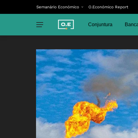
Semanário Económico
O.Económico Report
Conjuntura
Banca