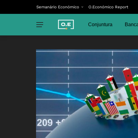
Semanário Económico
O.Económico Report
Conjuntura
Banca