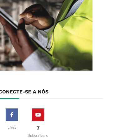
CONECTE-SE A NÓS
7
Likes
Subscribers