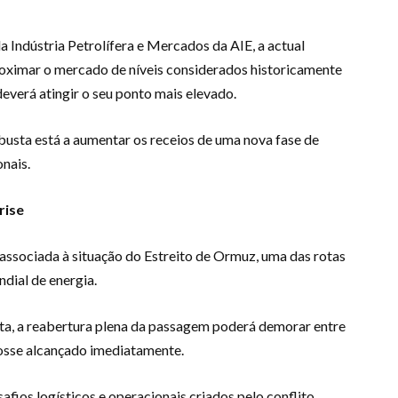
a Indústria Petrolífera e Mercados da AIE, a actual
roximar o mercado de níveis considerados historicamente
everá atingir o seu ponto mais elevado.
busta está a aumentar os receios de uma nova fase de
nais.
rise
associada à situação do Estreito de Ormuz, uma das rotas
dial de energia.
ta, a reabertura plena da passagem poderá demorar entre
 fosse alcançado imediatamente.
fios logísticos e operacionais criados pelo conflito.