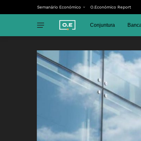
Semanário Económico
O.Económico Report
Conjuntura
Banca