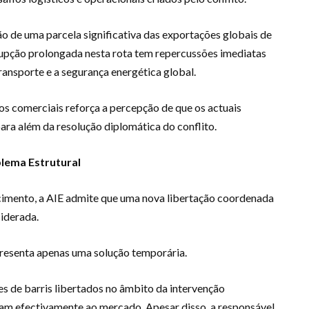
ão de uma parcela significativa das exportações globais de
rrupção prolongada nesta rota tem repercussões imediatas
ransporte e a segurança energética global.
os comerciais reforça a percepção de que os actuais
ra além da resolução diplomática do conflito.
lema Estrutural
cimento, a AIE admite que uma nova libertação coordenada
siderada.
presenta apenas uma solução temporária.
s de barris libertados no âmbito da intervenção
am efectivamente ao mercado. Apesar disso, a responsável