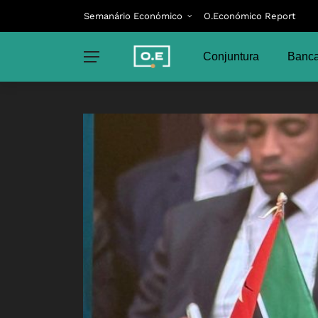
Semanário Económico
O.Económico Report
Conjuntura
Banca