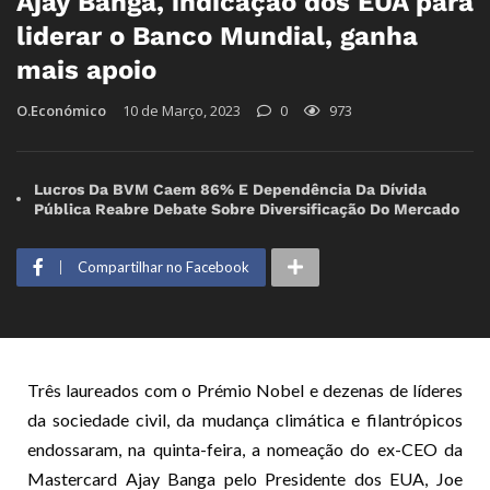
Ajay Banga, indicação dos EUA para
liderar o Banco Mundial, ganha
mais apoio
O.Económico
10 de Março, 2023
0
973
Lucros Da BVM Caem 86% E Dependência Da Dívida
Pública Reabre Debate Sobre Diversificação Do Mercado
Compartilhar no Facebook
Três laureados com o Prémio Nobel e dezenas de líderes
da sociedade civil, da mudança climática e filantrópicos
endossaram, na quinta-feira, a nomeação do ex-CEO da
Mastercard Ajay Banga pelo Presidente dos EUA, Joe