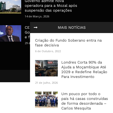
Governo admite nova
operadora para a Mozal após
suspensão das operações
14 de Março, 2026
MAIS NOTÍCIAS
CEO do Standard Bank pede ao
Governo que “saia do caminho”
e facilite os negócios
Criação do Fundo Soberano entra na
29 de Janeiro, 2025
fase decisiva
6 de Outubro, 2022
Londres Corta 90% da
Ajuda a Moçambique Até
2029 e Redefine Relação
Para Investimento
21 de Julho, 2026
Um pouco por todo o
país há casas construídas
de forma desordenada –
Carlos Mesquita