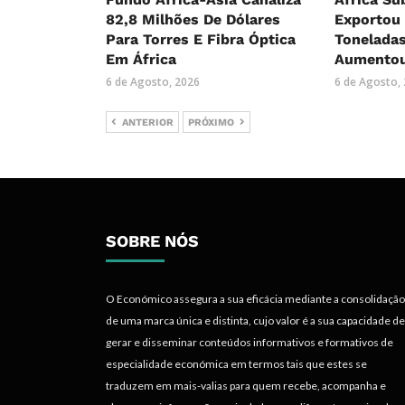
82,8 Milhões De Dólares
Exportou 
Para Torres E Fibra Óptica
Tonelada
Em África
Aumentou
6 de Agosto, 2026
6 de Agosto,
ANTERIOR
PRÓXIMO
SOBRE NÓS
O Económico assegura a sua eficácia mediante a consolidação
de uma marca única e distinta, cujo valor é a sua capacidade de
gerar e disseminar conteúdos informativos e formativos de
especialidade económica em termos tais que estes se
traduzem em mais-valias para quem recebe, acompanha e