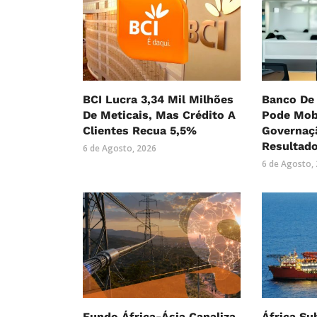
BCI Lucra 3,34 Mil Milhões
Banco De
De Meticais, Mas Crédito A
Pode Mobi
Clientes Recua 5,5%
Governaç
Resultad
6 de Agosto, 2026
6 de Agosto,
Fundo África-Ásia Canaliza
África Su