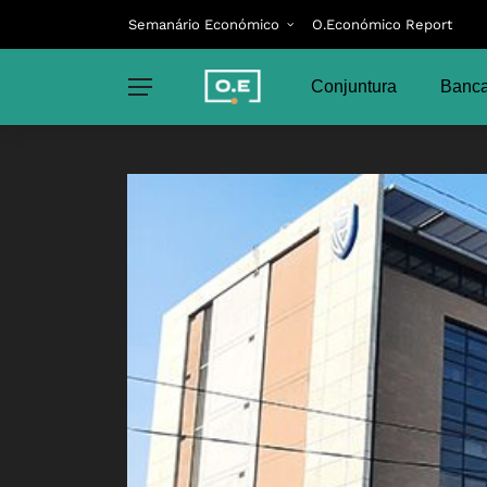
Semanário Económico
O.Económico Report
Conjuntura
Banca