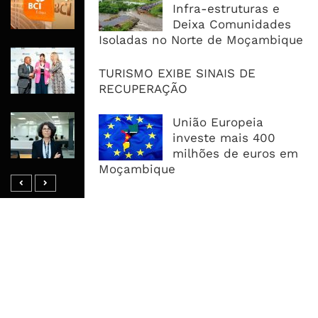
Meticais, Mas Crédito A Clientes
Infra-estruturas e
Recua 5,5%
Deixa Comunidades
Isoladas no Norte de Moçambique
RAIZ Arranca Com 4 Milhões De
Libras Para Criar Novas Soluções De
TURISMO EXIBE SINAIS DE
Financiamento Às PME
RECUPERAÇÃO
Banco De Desenvolvimento Pode
União Europeia
Mobilizar Capital, Mas Governação
investe mais 400
Define O Resultado
milhões de euros em
Moçambique
MAIS ACESSADOS
Tempestade Tropical GEZANI Poderá
Afectar Mais De Um Milhão De
Pessoas No Centro E Sul ...