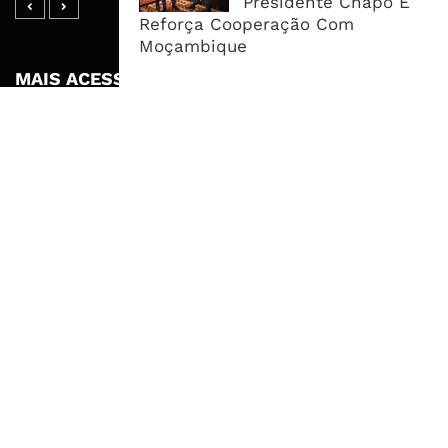
Presidente Chapo E
Reforça Cooperação Com
Moçambique
MAIS ACESSADOS
Tempestade Tropical GEZANI Poderá
Afectar Mais De Um Milhão De
Pessoas No Centro E Sul ...
Governo admite nova operadora
para a Mozal após suspensão das
operações
CEO do Standard Bank pede ao
Governo que “saia do caminho” e
facilite os negócios