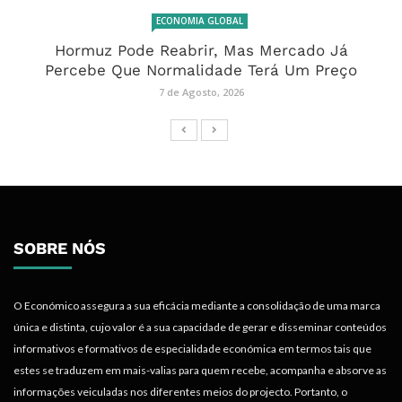
ECONOMIA GLOBAL
Hormuz Pode Reabrir, Mas Mercado Já
Percebe Que Normalidade Terá Um Preço
7 de Agosto, 2026
SOBRE NÓS
O Económico assegura a sua eficácia mediante a consolidação de uma marca
única e distinta, cujo valor é a sua capacidade de gerar e disseminar conteúdos
informativos e formativos de especialidade económica em termos tais que
estes se traduzem em mais-valias para quem recebe, acompanha e absorve as
informações veiculadas nos diferentes meios do projecto. Portanto, o