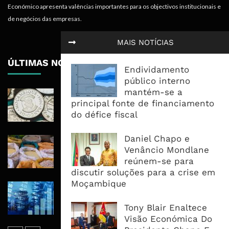
Económico apresenta valências importantes para os objectivos institucionais e
de negócios das empresas.
MAIS NOTÍCIAS
ÚLTIMAS NOTÍCIAS
Endividamento
público interno
mantém-se a
Economia Moçambicana Procura
principal fonte de financiamento
Recuperar em 2026, Mas Crédito,
do défice fiscal
Dívida e Divisas Limitam Aceleração
Daniel Chapo e
Commodities Agrícolas Entram Numa
Venâncio Mondlane
Nova Fase de Risco Após Meses de
reúnem-se para
Oferta Confortável
discutir soluções para a crise em
Moçambique
Dívida Pública Sobe Para 75,2% do
PIB e Pressão Desloca-se Para o
Tony Blair Enaltece
Endividamento Interno
Visão Económica Do