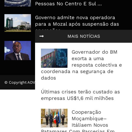
Pessoas No Centro E Sul ...
Governo admite nova operadora
para a Mozal após suspensão das
operações
MAIS NOTÍCIAS
CEO do Standard Bank pede ao
Governo que “saia do caminho” e
Governador do BM
facilite os negócios
exorta a uma
resposta colectiva e
coordenada na segurança de
dados
© Copyright ADVALUE. Todos Direitos Reservados.
Últimas crises terão custado as
empresas US$1,6 mil milhões
Cooperação
Moçambique–
Itáliaem Novos
Patamares Com Parcerias Em