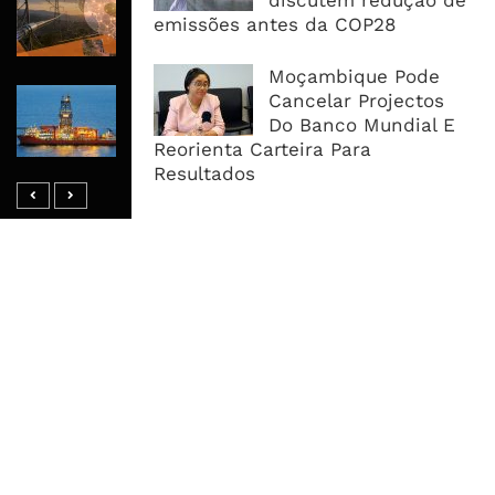
discutem redução de
Milhões De Dólares Para Torres E
emissões antes da COP28
Fibra Óptica Em África
Moçambique Pode
África Subsaariana Exportou 28,8
Cancelar Projectos
Milhões De Toneladas De LNG E
Do Banco Mundial E
Aumentou Oferta Em 12%
Reorienta Carteira Para
Resultados
MAIS ACESSADOS
Tempestade Tropical GEZANI Poderá
Afectar Mais De Um Milhão De
Pessoas No Centro E Sul ...
Governo admite nova operadora
para a Mozal após suspensão das
operações