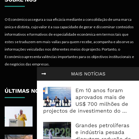
O Económico assegura a sua eficácia mediante a consolidação de uma marca
única e distinta, cujo valor é a sua capacidade de gerar e disseminar conteúdos
informativos e formativos de especialidade económica em termos tais que
estes se traduzem em mais-valias para quem recebe, acompanha e absorve as
informações veiculadas nos diferentes meios do projecto. Portanto, o
Económico apresenta valências importantes para os objectivos institucionais e
de negócios das empresas.
MAIS NOTÍCIAS
Em 10 anos foram
ÚLTIMAS NOTÍCIAS
aprovados mais de
US$ 700 milhões de
Regulamentação Pode Corrigir
projectos de investimento do ...
Omissão De Género Na Lei De
Conteúdo Local
Grandes petrolíferas
e indústria pesada
Fundo África-Ásia Canaliza 82,8