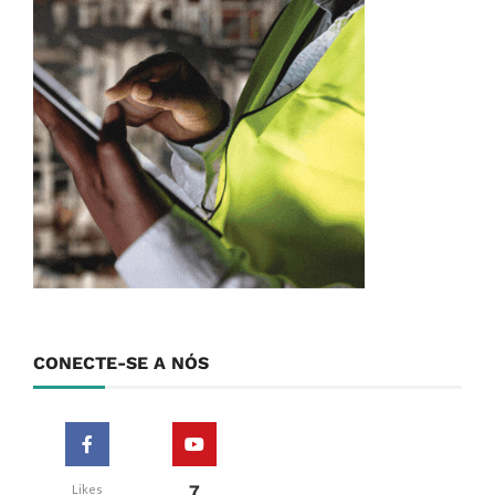
CONECTE-SE A NÓS
7
Likes