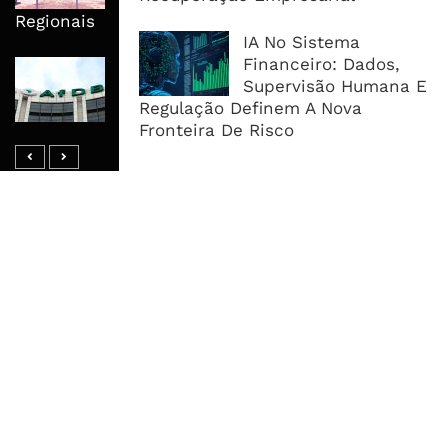
Regionais
IA No Sistema
Financeiro: Dados,
AfDB Aprova US$265 Milhões E
Supervisão Humana E
Acelera Ligação Da Zâmbia Ao
Regulação Definem A Nova
Corredor Do Lobito
Fronteira De Risco
MAIS ACESSADOS
Tempestade Tropical GEZANI Poderá
Afectar Mais De Um Milhão De
Pessoas No Centro E Sul ...
Governo admite nova operadora
para a Mozal após suspensão das
operações