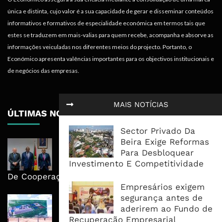
única e distinta, cujo valor é a sua capacidade de gerar e disseminar conteúdos
informativos e formativos de especialidade económica em termos tais que
estes se traduzem em mais-valias para quem recebe, acompanha e absorve as
informações veiculadas nos diferentes meios do projecto. Portanto, o
Económico apresenta valências importantes para os objectivos institucionais e
de negócios das empresas.
MAIS NOTÍCIAS
ÚLTIMAS NOTÍCIAS
Sector Privado Da
Beira Exige Reformas
Moçambique E ECA Colocam
Para Desbloquear
Emprego, Industrialização E
Investimento E Competitividade
Execução No Centro Da Nova Agenda
De Cooperação
Empresários exigem
segurança antes de
Nova Capacidade Cimenteira Coloca
aderirem ao Fundo de
Moçambique No Caminho Da Auto-
Recuperação Empresarial
Suficiência E Das Exportações