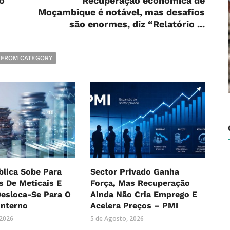
o
Recuperação económica de
Moçambique é notável, mas desafios
são enormes, diz “Relatório ...
 FROM CATEGORY
blica Sobe Para
Sector Privado Ganha
es De Meticais E
Força, Mas Recuperação
Desloca-Se Para O
Ainda Não Cria Emprego E
Interno
Acelera Preços – PMI
 2026
5 de Agosto, 2026