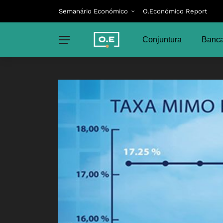
Semanário Económico
O.Económico Report
Conjuntura
Banca