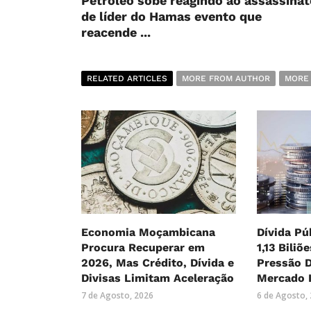
Petróleo sobe reagindo ao assassinat
de líder do Hamas evento que
reacende ...
RELATED ARTICLES
MORE FROM AUTHOR
MORE
Economia Moçambicana
Dívida Pú
Procura Recuperar em
1,13 Biliõ
2026, Mas Crédito, Dívida e
Pressão 
Divisas Limitam Aceleração
Mercado 
7 de Agosto, 2026
6 de Agosto,