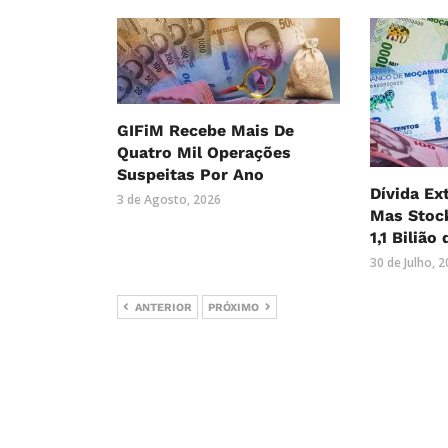
GIFiM Recebe Mais De
Quatro Mil Operações
Suspeitas Por Ano
Dívida Ex
3 de Agosto, 2026
Mas Stock
1,1 Bilião
30 de Julho, 
ANTERIOR
PRÓXIMO