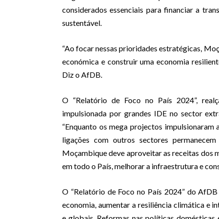
considerados essenciais para financiar a tra
sustentável.
“Ao focar nessas prioridades estratégicas, M
económica e construir uma economia resiliente
Diz o AfDB.
O “Relatório de Foco no País 2024”, real
impulsionada por grandes IDE no sector extr
“Enquanto os mega projectos impulsionaram 
ligações com outros sectores permanecem l
Moçambique deve aproveitar as receitas dos m
em todo o País, melhorar a infraestrutura e cons
O “Relatório de Foco no País 2024” do AfDB 
economia, aumentar a resiliência climática e 
e globais. Reformas nas políticas domésticas e