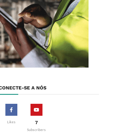
CONECTE-SE A NÓS
7
Likes
Subscribers