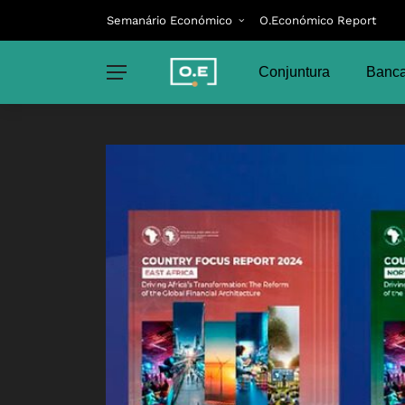
Semanário Económico
O.Económico Report
Conjuntura
Banca