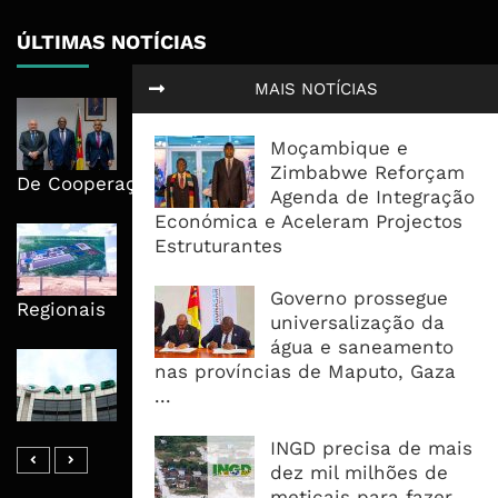
ÚLTIMAS NOTÍCIAS
MAIS NOTÍCIAS
Moçambique E ECA Colocam
Emprego, Industrialização E
Moçambique e
Execução No Centro Da Nova Agenda
Zimbabwe Reforçam
De Cooperação
Agenda de Integração
Económica e Aceleram Projectos
Nova Capacidade Cimenteira Coloca
Estruturantes
Moçambique No Caminho Da Auto-
Suficiência E Das Exportações
Governo prossegue
Regionais
universalização da
água e saneamento
AfDB Aprova US$265 Milhões E
nas províncias de Maputo, Gaza
Acelera Ligação Da Zâmbia Ao
...
Corredor Do Lobito
INGD precisa de mais
dez mil milhões de
meticais para fazer