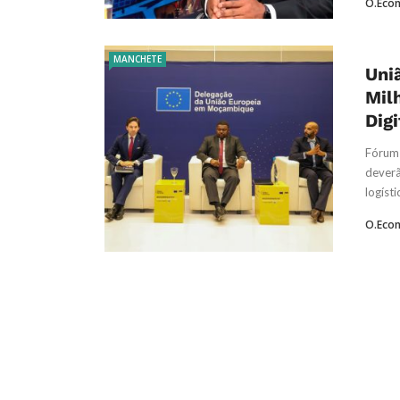
O.Eco
MANCHETE
Uni
Mil
Digi
Fórum
deverã
logíst
O.Eco