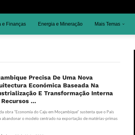
 e Finanças
Energia e Mineração
Mais Temas
ambique Precisa De Uma Nova
uitectura Económica Baseada Na
ustrialização E Transformação Interna
 Recursos ...
da obra “Economia do Caju em Moçambique” sustenta que o País
a abandonar o modelo centrado na exportação de matérias-primas