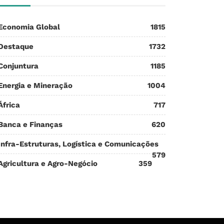
Economia Global
1815
Destaque
1732
Conjuntura
1185
Energia e Mineração
1004
África
717
Banca e Finanças
620
Infra-Estruturas, Logística e Comunicações
579
Agricultura e Agro-Negócio
359