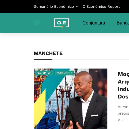
Semanário Económico
O.Económico Report
Conjuntura
Banca
MANCHETE
Moç
EXCLUSIVO
MANCHETE
Arq
Ind
Dos
Autor 
precis
e ...