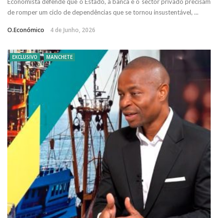
Economista defende que o Estado, a banca e o sector privado precisam
de romper um ciclo de dependências que se tornou insustentável, ...
O.Económico
4 de Junho, 2026
EXCLUSIVO
MANCHETE