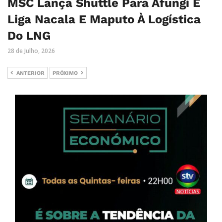
MSC Lança Shuttle Para Afungi E
Liga Nacala E Maputo À Logística
Do LNG
28 de Julho, 2026
ANTERIOR
PRÓXIMO