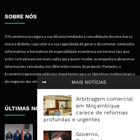
SOBRE NÓS
O Económico assegura a sua eficácia mediante a consolidação de uma marca
única e distinta, cujo valor é a sua capacidade de gerar e disseminar conteúdos
informativos e formativos de especialidade económica em termos tais que
estes se traduzem em mais-valias para quem recebe, acompanha e absorve as
informações veiculadas nos diferentes meios do projecto. Portanto, o
Económico apresenta valências importantes para os objectivos institucionais e
de negócios das empresas.
MAIS NOTÍCIAS
Arbitragem comercial
em Moçambique
ÚLTIMAS NOTÍCIAS
carece de reformas
profundas e urgentes
Moçambique E ECA Colocam
Governo,
Emprego, Industrialização E