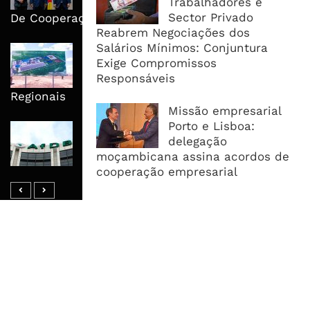
Trabalhadores e
Execução No Centro Da Nova Agenda
Sector Privado
De Cooperação
Reabrem Negociações dos
Salários Mínimos: Conjuntura
Nova Capacidade Cimenteira Coloca
Exige Compromissos
Moçambique No Caminho Da Auto-
Responsáveis
Suficiência E Das Exportações
Regionais
Missão empresarial
Porto e Lisboa:
AfDB Aprova US$265 Milhões E
delegação
Acelera Ligação Da Zâmbia Ao
moçambicana assina acordos de
Corredor Do Lobito
cooperação empresarial
MAIS ACESSADOS
Tempestade Tropical GEZANI Poderá
Afectar Mais De Um Milhão De