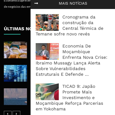
Económico apresenta valências importantes para os objectivos institucionais e
MAIS NOTÍCIAS
de negócios das empresas.
Cronograma da
construção da
Central Térmica de
ÚLTIMAS NOTÍCIAS
Temane sofre novo revés
Commodities Agrícolas Entram Numa
Economia De
Nova Fase de Risco Após Meses de
Moçambique
Oferta Confortável
Enfrenta Nova Crise:
Ibraimo Mussagy Lança Alerta
Dívida Pública Sobe Para 75,2% do
Sobre Vulnerabilidades
PIB e Pressão Desloca-se Para o
Estruturais E Defende ...
Endividamento Interno
TICAD 9: Japão
Hormuz Pode Reabrir, Mas Mercado
Promete Mais
Já Percebe Que Normalidade Terá
Investimento e
Um Preço
Moçambique Reforça Parcerias
em Yokohama