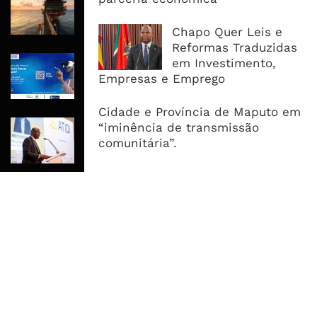
De Consórcio EPC Antes Da FID De
2026
Chapo Quer Leis e
Reformas Traduzidas
Maputo Vai Acolher Cimeira Africana
em Investimento,
De Traveltech E Coloca Digitalização
Empresas e Emprego
No Centro Da Agenda Turística
Cidade e Província de Maputo em
ATIDI Quer Duplicar Capital E Elevar
“iminência de transmissão
Garantias Para US$20 Mil Milhões
comunitária”.
Por Ano
MAIS ACESSADOS
Tempestade Tropical GEZANI Poderá
Afectar Mais De Um Milhão De
Pessoas No Centro E Sul ...