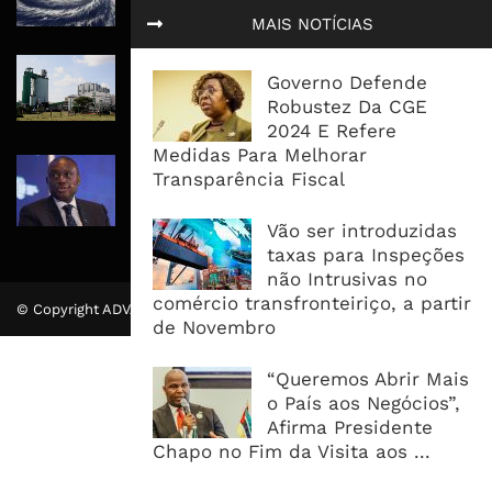
Pessoas No Centro E Sul ...
MAIS NOTÍCIAS
Governo admite nova operadora
Governo Defende
para a Mozal após suspensão das
Robustez Da CGE
operações
2024 E Refere
Medidas Para Melhorar
CEO do Standard Bank pede ao
Transparência Fiscal
Governo que “saia do caminho” e
facilite os negócios
Vão ser introduzidas
taxas para Inspeções
não Intrusivas no
comércio transfronteiriço, a partir
© Copyright ADVALUE. Todos Direitos Reservados.
de Novembro
“Queremos Abrir Mais
o País aos Negócios”,
Afirma Presidente
Chapo no Fim da Visita aos ...