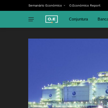
Semanário Económico
O.Económico Report
Conjuntura
Banca