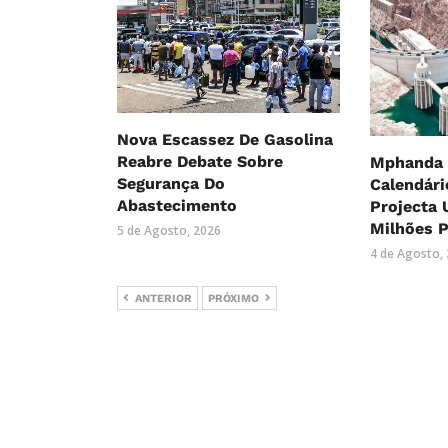
Nova Escassez De Gasolina
Reabre Debate Sobre
Mphanda 
Segurança Do
Calendári
Abastecimento
Projecta 
Milhões P
5 de Agosto, 2026
4 de Agosto,
ANTERIOR
PRÓXIMO