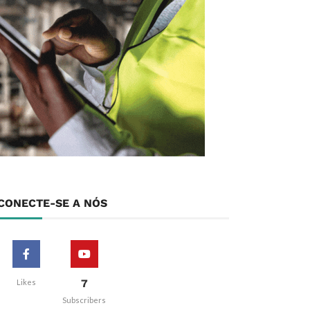
CONECTE-SE A NÓS
7
Likes
Subscribers