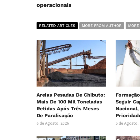
operacionais
RELATED ARTICLES
MORE FROM AUTHOR
MORE
Areias Pesadas De Chibuto:
Formação
Mais De 100 Mil Toneladas
Seguir Ca
Retidas Após Três Meses
Nacional
De Paralisação
Prioridad
6 de Agosto, 2026
5 de Agosto,