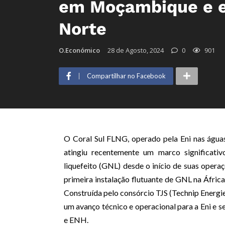
em Moçambique e e
Norte
O.Económico
28 de Agosto, 2024
0
901
Compartilhar no Facebook
O Coral Sul FLNG, operado pela Eni nas águ
atingiu recentemente um marco significativ
liquefeito (GNL) desde o início de suas opera
primeira instalação flutuante de GNL na Áfric
Construída pelo consórcio TJS (Technip Energie
um avanço técnico e operacional para a Eni e 
e ENH.