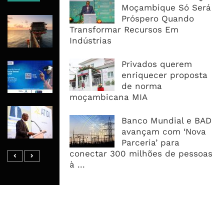
Moçambique Só Será
Próspero Quando
Rovuma LNG Avança Com Selecção
Transformar Recursos Em
De Consórcio EPC Antes Da FID De
Indústrias
2026
Privados querem
Maputo Vai Acolher Cimeira Africana
enriquecer proposta
De Traveltech E Coloca Digitalização
de norma
No Centro Da Agenda Turística
moçambicana MIA
ATIDI Quer Duplicar Capital E Elevar
Banco Mundial e BAD
Garantias Para US$20 Mil Milhões
avançam com ‘Nova
Por Ano
Parceria’ para
conectar 300 milhões de pessoas
à ...
MAIS ACESSADOS
Tempestade Tropical GEZANI Poderá